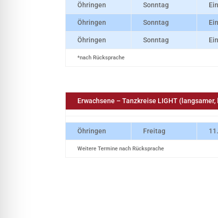
Öhringen
Sonntag
Ei
Öhringen
Sonntag
Ei
Öhringen
Sonntag
Ei
*nach Rücksprache
Erwachsene – Tanzkreise LIGHT (langsamer, 
Öhringen
Freitag
11
Weitere Termine nach Rücksprache