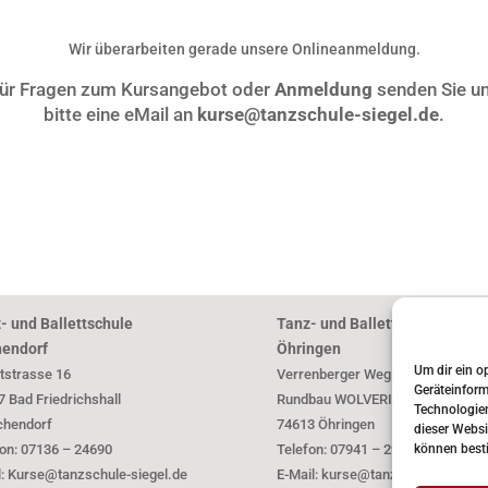
Wir überarbeiten gerade unsere Onlineanmeldung.
ür Fragen zum Kursangebot oder
Anmeldung
senden Sie u
bitte eine eMail an
kurse@tanzschule-siegel.de
.
- und Ballettschule
Tanz- und Ballettschule
endorf
Öhringen
Um dir ein o
tstrasse 16
Verrenberger Weg 18, II. Stock
Geräteinform
 Bad Friedrichshall
Rundbau WOLVERINE
Technologien
chendorf
74613 Öhringen
dieser Websi
fon: 07136 – 24690
Telefon: 07941 – 2990
können best
l: Kurse@tanzschule-siegel.de
E-Mail: kurse@tanzschule-siegel.