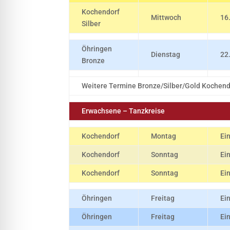
Kochendorf
Mittwoch
16
Silber
Öhringen
Dienstag
22
Bronze
Weitere Termine Bronze/Silber/Gold Kochend
Erwachsene – Tanzkreise
Kochendorf
Montag
Ei
Kochendorf
Sonntag
Ei
Kochendorf
Sonntag
Ei
Öhringen
Freitag
Ei
Öhringen
Freitag
Ei