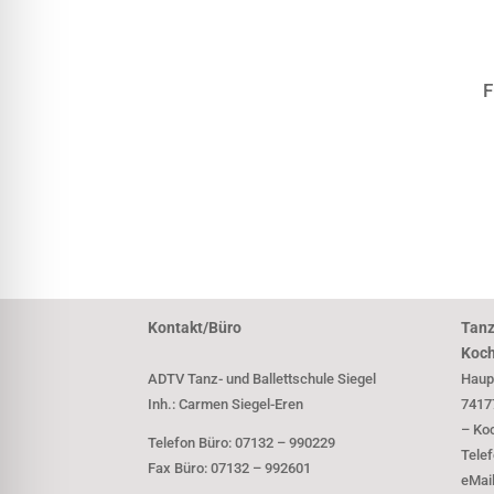
F
Kontakt/Büro
Tanz
Koch
ADTV Tanz- und Ballettschule Siegel
Haup
Inh.: Carmen Siegel-Eren
74177
– Ko
Telefon Büro: 07132 – 990229
Tele
Fax Büro: 07132 – 992601
eMai