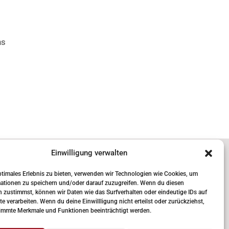
ns
Rechtliches
Einwilligung verwalten
AGB
ptimales Erlebnis zu bieten, verwenden wir Technologien wie Cookies, um
Datenschutz
ationen zu speichern und/oder darauf zuzugreifen. Wenn du diesen
 zustimmst, können wir Daten wie das Surfverhalten oder eindeutige IDs auf
Impressum
te verarbeiten. Wenn du deine Einwillligung nicht erteilst oder zurückziehst,
immte Merkmale und Funktionen beeinträchtigt werden.
Vertrag kündigen
de