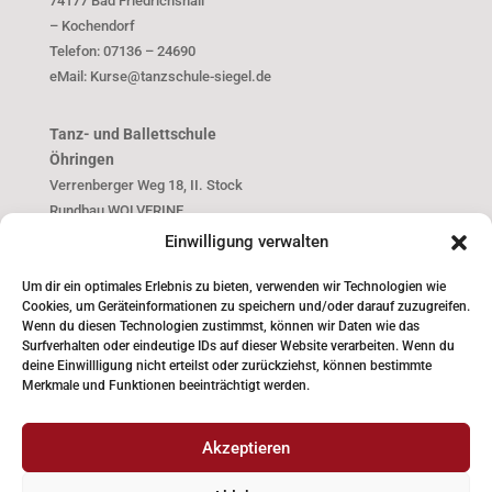
74177 Bad Friedrichshall
– Kochendorf
Telefon: 07136 – 24690
eMail: Kurse@tanzschule-siegel.de
Tanz- und Ballettschule
Öhringen
Verrenberger Weg 18, II. Stock
Rundbau WOLVERINE
74613 Öhringen
Einwilligung verwalten
Telefon: 07941 – 2990
E-Mail: kurse@tanzschule-siegel.de
Um dir ein optimales Erlebnis zu bieten, verwenden wir Technologien wie
Cookies, um Geräteinformationen zu speichern und/oder darauf zuzugreifen.
Wenn du diesen Technologien zustimmst, können wir Daten wie das
Rechtliches
Surfverhalten oder eindeutige IDs auf dieser Website verarbeiten. Wenn du
deine Einwillligung nicht erteilst oder zurückziehst, können bestimmte
AGB
Merkmale und Funktionen beeinträchtigt werden.
Datenschutz
Impressum
Akzeptieren
Vertrag kündigen