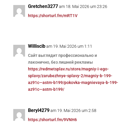
Gretchen3277
am 18. Mai 2026 um 23:26
https://shorturl.fm/mRT1V
Williscib
am 19. Mai 2026 um 1:11
Сайт выглядит профессионально и
лаконично, без лишней рекламы
https://redmetsplav.ru/store/magniy-i-ego-
splavy/zarubezhnye-splavy-2/magniy-b-199-
az91c—astm-b199/pokovka-magnievaya-b-199-
az91c—astm-b199/
Beryl4279
am 19. Mai 2026 um 2:58
https://shorturl.fm/9VNH6