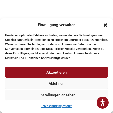
pet_ihEr
am 30. Mai 2026 um 12:33
Einwilligung verwalten
Как [url=https://domashnie-zhivotnye-
Um dir ein optimales Erlebnis zu bieten, verwenden wir Technologien wie
1.ru]домашние животные[/url] ведут себя в
Cookies, um Geräteinformationen zu speichern und/oder darauf zuzugreifen.
присутствии незнакомых детей?
Wenn du diesen Technologien zustimmst, können wir Daten wie das
Surfverhalten oder eindeutige IDs auf dieser Website verarbeiten. Wenn du
deine Einwillligung nicht erteilst oder zurückziehst, können bestimmte
Merkmale und Funktionen beeinträchtigt werden.
Enrique3462
am 31. Mai 2026 um 6:19
https://shorturl.fm/UMVqm
Akzeptieren
Ablehnen
Einstellungen ansehen
Theresa2923
am 31. Mai 2026 um 13:01
https://shorturl.fm/6PL98
Datenschutz
Impressum